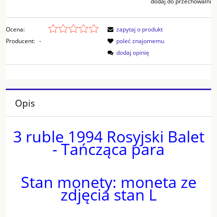
dodaj do przechowalni
Ocena:
zapytaj o produkt
Producent:
-
poleć znajomemu
dodaj opinię
Opis
3 ruble 1994 Rosyjski Balet
- Tańcząca para
Stan monety: moneta ze
zdjęcia stan L