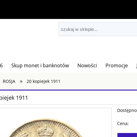
26
Skup monet i banknotów
Nowości
Promocje
»
ROSJA
20 kopiejek 1911
piejek 1911
Dostępno
Cena: