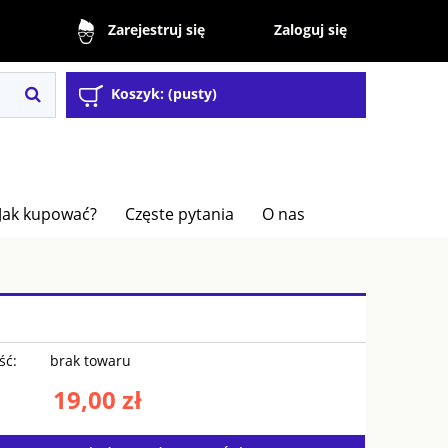
Zaloguj się
Zarejestruj się
Koszyk:
(pusty)
Jak kupować?
Częste pytania
O nas
ść:
brak towaru
19,00 zł