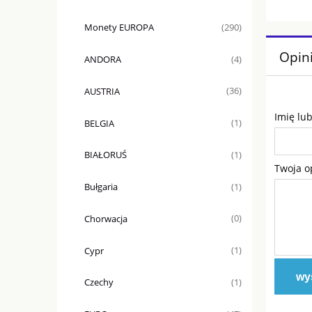
Monety EUROPA
(290)
Opini
ANDORA
(4)
AUSTRIA
(36)
Imię lu
BELGIA
(1)
BIAŁORUŚ
(1)
Twoja o
Bułgaria
(1)
Chorwacja
(0)
Cypr
(1)
wyś
Czechy
(1)