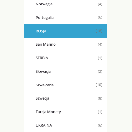
Norwegia
(4)
Portugalia
(6)
ROSJA
(18)
San Marino
(4)
SERBIA
(1)
Słowacja
(2)
Szwajcaria
(10)
Szwecja
(8)
Turcja Monety
(1)
UKRAINA
(6)