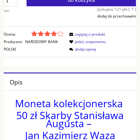
do koszyka
Zyskujesz
121
pkt [
?
]
szt.
dodaj do przechowalni
Ocena:
zapytaj o produkt
Producent:
NARODOWY BANK
poleć znajomemu
POLSKI
dodaj opinię
Opis
Moneta kolekcjonerska
50 zł Skarby Stanisława
Augusta –
Jan Kazimierz Waza