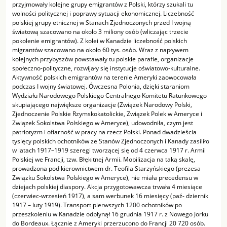
przyjmowały kolejne grupy emigrantów z Polski, którzy szukali tu
wolności politycznej i poprawy sytuacji ekonomicznej. Liczebność
polskiej grupy etnicznej w Stanach Zjednoczonych przed I wojną
światową szacowano na około 3 miliony osób (wliczając trzecie
pokolenie emigrantów). Z kolei w Kanadzie liczebność polskich
migrantów szacowano na około 60 tys. osób. Wraz z napływem
kolejnych przybyszów powstawały tu polskie parafie, organizacje
społeczno-polityczne, rozwijały się instytucje oświatowo-kulturalne.
Aktywność polskich emigrantów na terenie Ameryki zaowocowała
podczas I wojny światowej. Ówczesna Polonia, dzięki staraniom
Wydziału Narodowego Polskiego Centralnego Komitetu Ratunkowego
skupiającego największe organizacje (Związek Narodowy Polski,
Zjednoczenie Polskie Rzymskokatolickie, Związek Polek w Ameryce i
Związek Sokolstwa Polskiego w Ameryce), udowodniła, czym jest
patriotyzm i ofiarność w pracy na rzecz Polski. Ponad dwadzieścia
tysięcy polskich ochotników ze Stanów Zjednoczonych i Kanady zasiliło
w latach 1917–1919 szeregi tworzącej się od 4 czerwca 1917 r. Armii
Polskiej we Francji, tzw. Błękitnej Armii. Mobilizacja na taką skalę,
prowadzona pod kierownictwem dr. Teofila Starzyńskiego (prezesa
Związku Sokolstwa Polskiego w Ameryce), nie miała precedensu w
dziejach polskiej diaspory. Akcja przygotowawcza trwała 4 miesiące
(czerwiec-wrzesień 1917), a sam werbunek 16 miesięcy (paź- dziernik
1917 – luty 1919). Transport pierwszych 1200 ochotników po
przeszkoleniu w Kanadzie odpłynął 16 grudnia 1917 r. z Nowego Jorku
do Bordeaux. Łącznie z Ameryki przerzucono do Francji 20 720 osób.