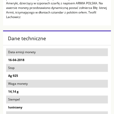
Ameryki, dzierżący w szponach szarfę z napisem ARMIA POLSKA. Na
awersie monety przedstawiono dynamiczną postać żołnierza Błę- kitnej
Armii, trzymającego w dłoniach sztandar z polskim orłem. Teofil
Lachowicz
Dane techniczne
Data emisji monety
16-04-2018
Stop
Ag 925
Waga monety
14,14 g
Stempel
lustrzany