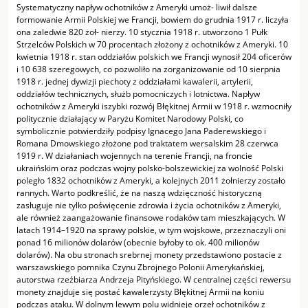
Systematyczny napływ ochotników z Ameryki umoż- liwił dalsze
formowanie Armii Polskiej we Francji, bowiem do grudnia 1917 r. liczyła
ona zaledwie 820 żoł- nierzy. 10 stycznia 1918 r. utworzono 1 Pułk
Strzelców Polskich w 70 procentach złożony z ochotników z Ameryki. 10
kwietnia 1918 r. stan oddziałów polskich we Francji wynosił 204 oficerów
i 10 638 szeregowych, co pozwoliło na zorganizowanie od 10 sierpnia
1918 r. jednej dywizji piechoty z oddziałami kawalerii, artylerii,
oddziałów technicznych, służb pomocniczych i lotnictwa. Napływ
ochotników z Ameryki iszybki rozwój Błękitnej Armii w 1918 r. wzmocniły
politycznie działający w Paryżu Komitet Narodowy Polski, co
symbolicznie potwierdziły podpisy Ignacego Jana Paderewskiego i
Romana Dmowskiego złożone pod traktatem wersalskim 28 czerwca
1919 r. W działaniach wojennych na terenie Francji, na froncie
ukraińskim oraz podczas wojny polsko-bolszewickiej za wolność Polski
poległo 1832 ochotników z Ameryki, a kolejnych 2011 żołnierzy zostało
rannych. Warto podkreślić, że na naszą wdzięczność historyczną
zasługuje nie tylko poświęcenie zdrowia i życia ochotników z Ameryki,
ale również zaangażowanie finansowe rodaków tam mieszkających. W
latach 1914–1920 na sprawy polskie, w tym wojskowe, przeznaczyli oni
ponad 16 milionów dolarów (obecnie byłoby to ok. 400 milionów
dolarów). Na obu stronach srebrnej monety przedstawiono postacie z
warszawskiego pomnika Czynu Zbrojnego Polonii Amerykańskiej,
autorstwa rzeźbiarza Andrzeja Pityńskiego. W centralnej części rewersu
monety znajduje się postać kawalerzysty Błękitnej Armii na koniu
podczas ataku. W dolnym lewym polu widnieje orzeł ochotników z