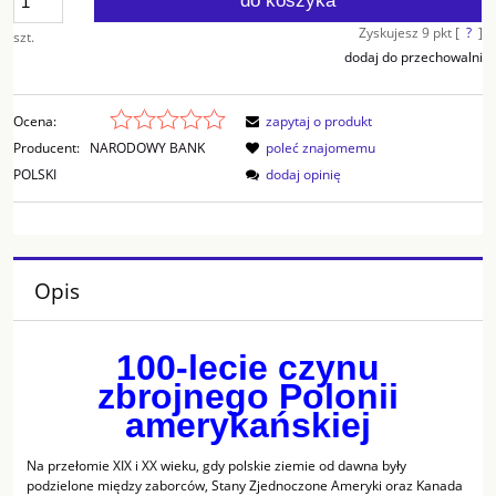
do koszyka
Zyskujesz
9
pkt [
?
]
szt.
dodaj do przechowalni
Ocena:
zapytaj o produkt
Producent:
NARODOWY BANK
poleć znajomemu
POLSKI
dodaj opinię
Opis
100-lecie czynu
zbrojnego Polonii
amerykańskiej
Na przełomie XIX i XX wieku, gdy polskie ziemie od dawna były
podzielone między zaborców, Stany Zjednoczone Ameryki oraz Kanada