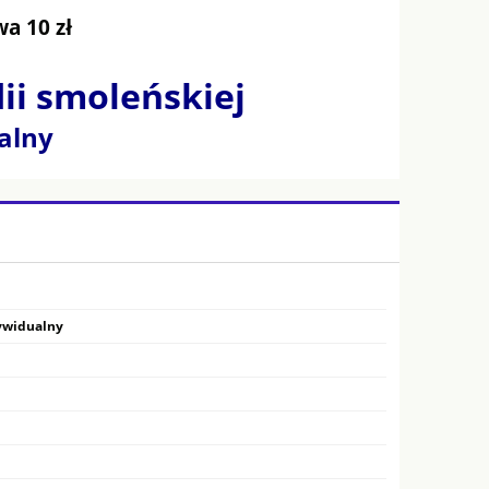
a 10 zł
dii smoleńskiej
alny
ywidualny