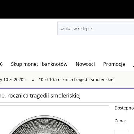
26
Skup monet i banknotów
Nowości
Promocje
»
 10 zł 2020 r.
10 zł 10. rocznica tragedii smoleńskiej
 10. rocznica tragedii smoleńskiej
Dostępno
Cena: