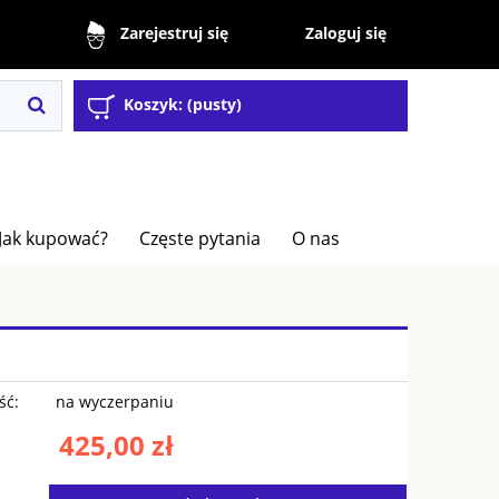
Zaloguj się
Zarejestruj się
Koszyk:
(pusty)
Jak kupować?
Częste pytania
O nas
ść:
na wyczerpaniu
425,00 zł