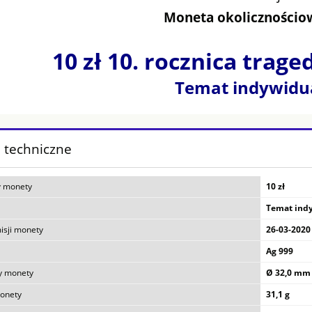
Moneta okolicznościow
10 zł 10. rocznica trage
Temat indywidu
 techniczne
 monety
10 zł
Temat ind
isji monety
26-03-2020
Ag 999
y monety
Ø 32,0 mm
onety
31,1 g