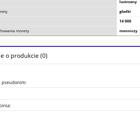
lustrzany
nety
gładki
14 000
chowania monety
menniczy
e o produkcie (0)
b pseudonim:
pinia: