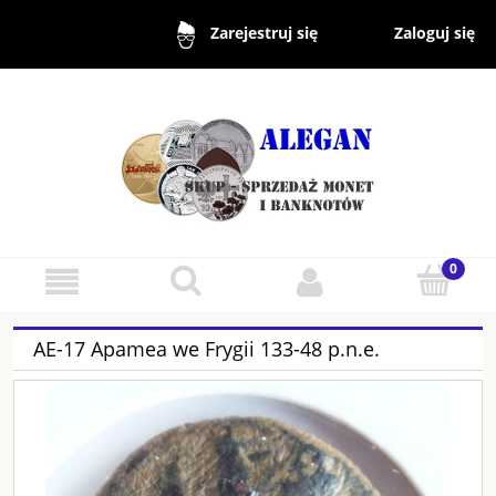
Zaloguj się
Zarejestruj się
AE-17 Apamea we Frygii 133-48 p.n.e.